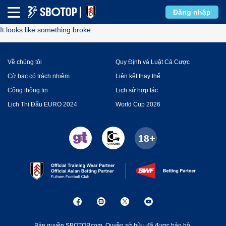
Error
Đăng nhập
It looks like something broke.
Về chúng tôi
Quy Định và Luật Cá Cược
Cờ bạc có trách nhiệm
Liên kết thay thế
Cổng thông tin
Lịch sử hợp tác
Lịch Thi Đấu EURO 2024
World Cup 2026
Bản quyền SBOTOP.com. Quyền sở hữu đã được bảo hộ.