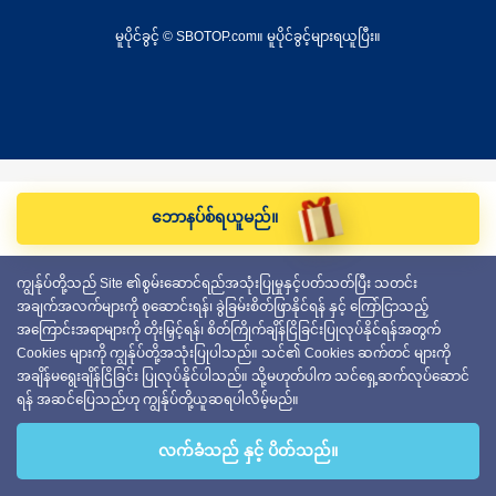
မူပိုင်ခွင့် © SBOTOP.com။ မူပိုင်ခွင့်များရယူပြီး။
ဘောနပ်စ်ရယူမည်။
ကျွန်ုပ်တို့သည် Site ၏စွမ်းဆောင်ရည်အသုံးပြုမှုနှင့်ပတ်သတ်ပြီး သတင်း
အချက်အလက်များကို စုဆောင်းရန်၊ ခွဲခြမ်းစိတ်ဖြာနိုင်ရန် နှင့် ကြော်ငြာသည့်
အကြောင်းအရာများကို တိုးမြှင့်ရန်၊ စိတ်ကြိုက်ချိန်ငြိခြင်းပြုလုပ်နိုင်ရန်အတွက်
Cookies များကို ကျွန်ုပ်တို့အသုံးပြုပါသည်။ သင်၏ Cookies ဆက်တင် များကို
အချိန်မရွေးချိန်ငြိခြင်း ပြုလုပ်နိုင်ပါသည်။ သို့မဟုတ်ပါက သင်ရှေ့ဆက်လုပ်ဆောင်
ရန် အဆင်ပြေသည်ဟု ကျွန်ုပ်တို့ယူဆရပါလိမ့်မည်။
လက်ခံသည် နှင့် ပိတ်သည်။