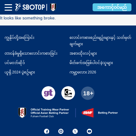
Error
အကောင့်ဝင်မည်
It looks like something broke.
ကျွနိုပ်တို့အကြောင်း
လောင်းကစားစည်းမျဥ်းများနှင့် သတ်မှတ်
ချက်များ
တာဝန်ခံမှုရှိသောလောင်းကစားခြင်း
အစားထိုးလင့်များ
ပင်မဝဘ်ဆိုဒ်
မိတ်ဖက်အဖြစ်ပါဝင်ခဲ့သူများ
ယူရို 2024 ပွဲစဥ်များ
ကမ္ဘာ့ဖလား 2026