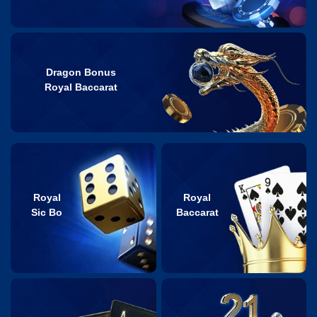
Dragon Bonus
Royal Baccarat
Royal
Royal
Sic Bo
Baccarat