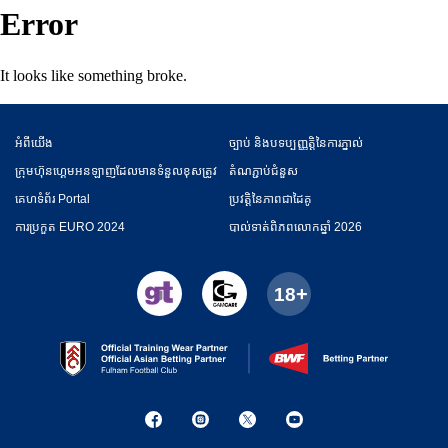
Error
It looks like something broke.
អំពី​​យើង
ច្បាប់ និងបទប្បញ្ញត្តិនៃការភ្នាល់
ក្រុមហ៊ុនហ្គេមអនឡាញដែលមានទំនួលខុសត្រូវ
តំណភ្ជាប់ជំនួស
គេហទំព័រ Portal
ប្រវត្តិនៃភាពជាដៃគូ
ការប្រកួត EURO 2024
​បាល់ទាត់​ពិភពលោកឆ្នាំ 2026