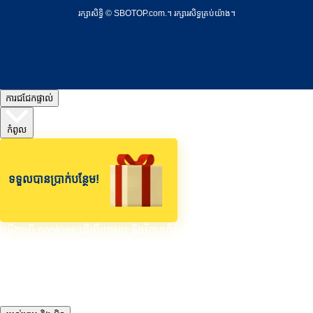
រក្សាសិទ្ធិ © SBOTOP.com.។ រក្សា​រ​សិទ្ធ​គ្រប់យ៉ាង។
ការជជែកផ្ទាល់
កំពូល
ទទួលបានប្រាក់បន្ថែម!
យើងប្រើ cookies ដើម្បីប្រមូល និងវិភាគព័ត៌មានអំពីដំណើរការ និងការប្រើ
ប្រាស់គេហទំព័រ និងដើម្បីបង្កើន និងកែសម្រួលខ្លឹមសារ និងការផ្សាយ
ពាណិជ្ជកម្មតាមបំណងរបស់អ្នក។ អ្នកអាចផ្លាស់ប្តូរការកំណត់ cookies របស់
អ្នកបានគ្រប់ពេល។ បើមិនដូច្នោះទេ យើងនឹងសន្មត់ថាអ្នកនឹងមិនមានបញ្ហាអីទេ
ក្នុងការបន្តប្រើប្រាស់។